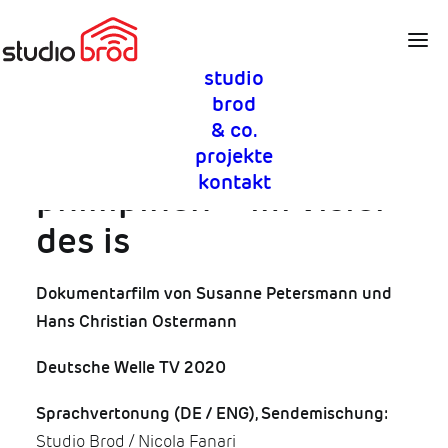
studio
filmmischung sprachvertonung
brod
& co.
null toleranz:
projekte
kontakt
phillipinen – im visier
des is
Dokumentarfilm von Susanne Petersmann und
Hans Christian Ostermann
Deutsche Welle TV 2020
Sprachvertonung (DE / ENG), Sendemischung:
Studio Brod / Nicola Fanari