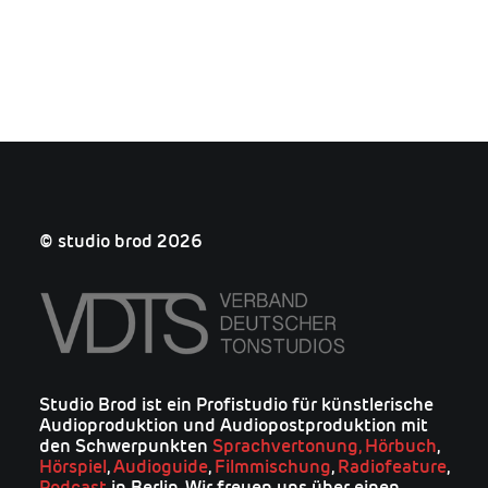
© studio brod 2026
Studio Brod ist ein Profistudio für künstlerische
Audioproduktion und Audiopostproduktion mit
den Schwerpunkten
Sprachvertonung,
Hörbuch
,
Hörspiel
,
Audioguide
,
Filmmischung
,
Radiofeature
,
Podcast
in Berlin. Wir freuen uns über einen