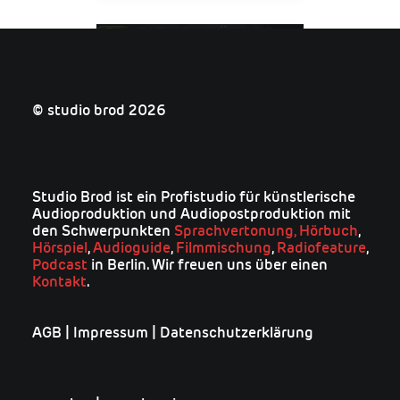
das zweite
geheimnis
© studio brod 2026
(2)
hörbuch
Studio Brod ist ein Profistudio für künstlerische
Audioproduktion und Audiopostproduktion mit
den Schwerpunkten
Sprachvertonung,
Hörbuch
,
Hörspiel
,
Audioguide
,
Filmmischung
,
Radiofeature
,
Podcast
in Berlin. Wir freuen uns über einen
Kontakt
.
die fremde
AGB
|
Impressum
|
Datenschutzerklärung
spionin (1)
hörbuch