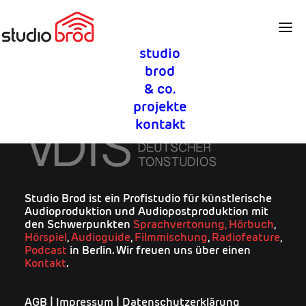
studio
brod
& co.
© studio brod 2026
projekte
kontakt
Studio Brod ist ein Profistudio für künstlerische
Audioproduktion und Audiopostproduktion mit
den Schwerpunkten
Sprachvertonung,
Hörbuch
,
Hörspiel
,
Audioguide
,
Filmmischung
,
Radiofeature
,
Podcast
in Berlin. Wir freuen uns über einen
Kontakt
.
AGB
|
Impressum
|
Datenschutzerklärung