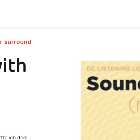
e surround
ith
rfte ich dem