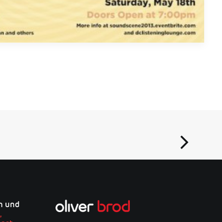
on und
,