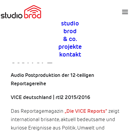
studio
filmmischung sprachvertonung
brod
& co.
die vice-reports –
projekte
kontakt
staffel 2
Audio Postproduktion der 12-teiligen
Reportagereihe
VICE deutschland
|
rtl2 2015/2016
Das Reportagemagazin
„Die VICE Reports“
zeigt
international brisante, aktuell bedeutsame und
kuriose Ereignisse aus Politik, Umwelt und